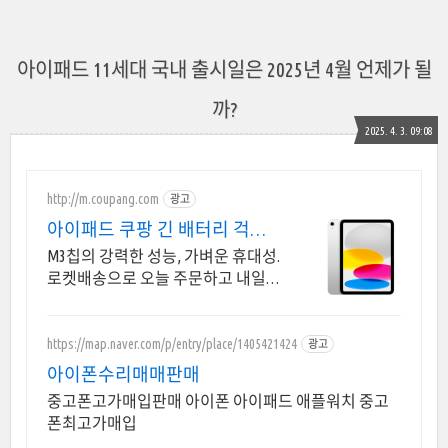
아이패드 11세대 국내 출시일은 2025년 4월 언제가 될
까?
2025. 4. 3. 09:08
http://m.coupang.com
광고
아이패드 쿠팡 긴 배터리 걱정
끝
M3칩의 강력한 성능, 가벼운 휴대성.
로켓배송으로 오늘 주문하고 내일
받으세요! 부드러운 멀티태스킹, 야
외 시인성! 학습부터 엔터까지 모두
가 즐길 패드.
https://map.naver.com/p/entry/place/1405421424
광고
아이폰수리매매판매
중고폰고가매입판매 아이폰 아이패드 애플워치 중고
폰최고가매입